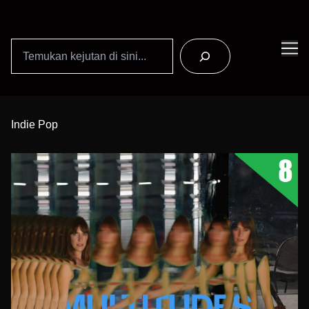
Search
Skip
to
Indie Pop
Content