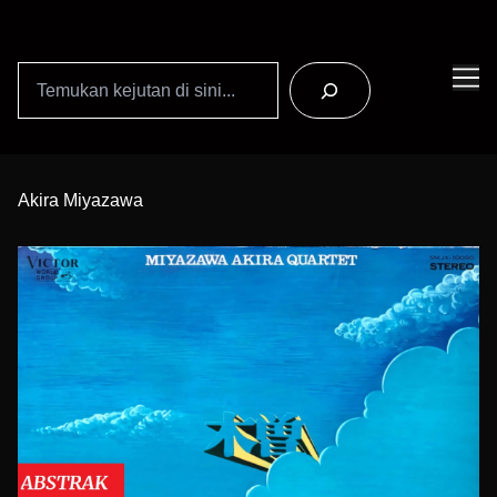
Search
Skip
to
Akira Miyazawa
Content