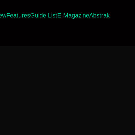
iew
Features
Guide List
E-Magazine
Abstrak