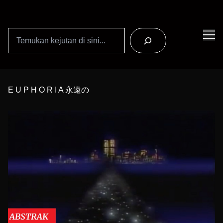
Search
Skip
to
E U P H O R I A 永遠の
Content