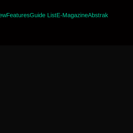
iew
Features
Guide List
E-Magazine
Abstrak