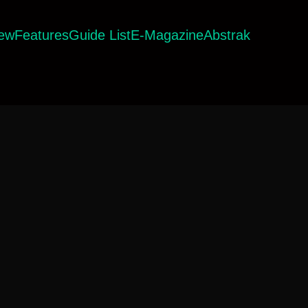
iew
Features
Guide List
E-Magazine
Abstrak