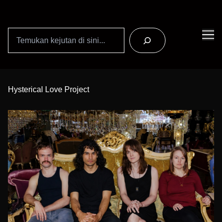
Search
Skip
to
Hysterical Love Project
Content