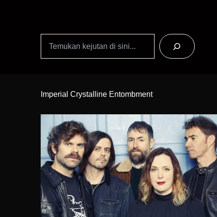
Search
Skip
to
Imperial Crystalline Entombment
Content