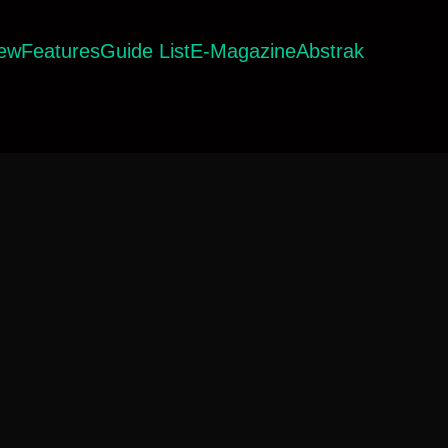
iew
Features
Guide List
E-Magazine
Abstrak