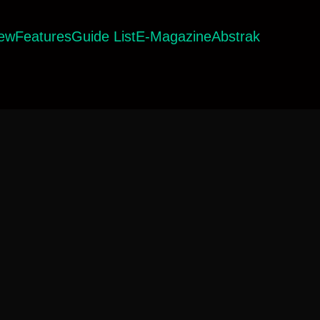
iew
Features
Guide List
E-Magazine
Abstrak