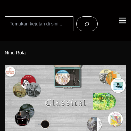
Search
Skip
to
Nino Rota
Content