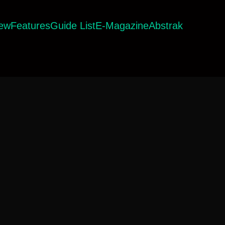
iew
Features
Guide List
E-Magazine
Abstrak