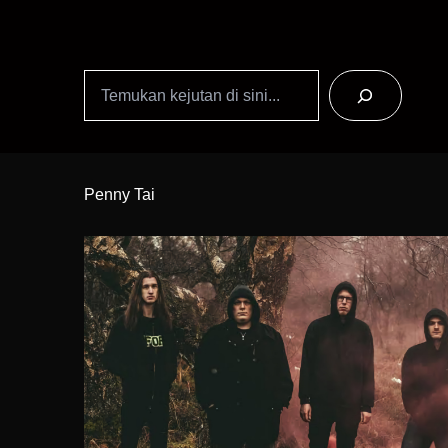
Search
Skip
to
Penny Tai
Content