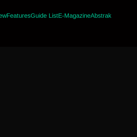
iew
Features
Guide List
E-Magazine
Abstrak