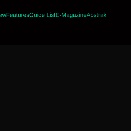
iew
Features
Guide List
E-Magazine
Abstrak