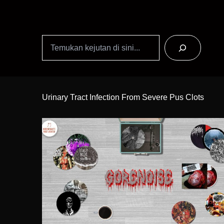
Search
Skip
to
Urinary Tract Infection From Severe Pus Clots
Content