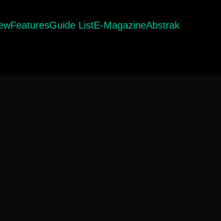
iew
Features
Guide List
E-Magazine
Abstrak