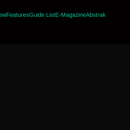
iew
Features
Guide List
E-Magazine
Abstrak