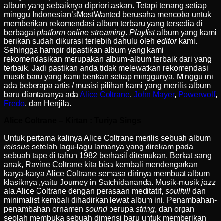
album yang sebaiknya diprioritaskan. Tetapi tenang setiap
minggu Indonesian’sMostWanted berusaha mencoba untuk
memberikan rekomendasi album terbaru yang tersedia di
berbagai
platform online streaming
.
Playlist
album yang kami
berikan sudah dikurasi terlebih dahulu oleh
editor
kami.
Sehingga hampir dipastikan album yang kami
rekomendasikan merupakan album-album terbaik dari yang
terbaik. Jadi pastikan anda tidak melewatkan rekomendasi
musik baru yang kami berikan setiap minggunya. Minggu ini
ada beberapa artis / musisi pilihan kami yang merilis album
baru diantaranya ada
Alice Coltrane
,
John Mayer
,
Powerwolf
,
Fredo
, dan Henjila.
Alice Coltrane – Kirtan : Turiya Sings
Untuk pertama kalinya Alice Coltrane merilis sebuah album
reissue
setelah lagu-lagu lamanya yang direkam pada
sebuah tape di tahun 1982 berhasil ditemukan. Berkat sang
anak, Ravine Coltrane kita bisa kembali mendengarkan
karya-karya Alice Coltrane semasa dirinya membuat album
klasiknya ,yaitu Journey in Satchidananda. Musik-musik
jazz
ala Alice Coltrane dengan perasaan meditatif,
soulfull
dan
minimalist kembali dihadirkan lewat album ini. Penambahan-
penambahan ornamen
sound
berupa
string
, dan organ
seolah membuka sebuah dimensi baru untuk memberikan