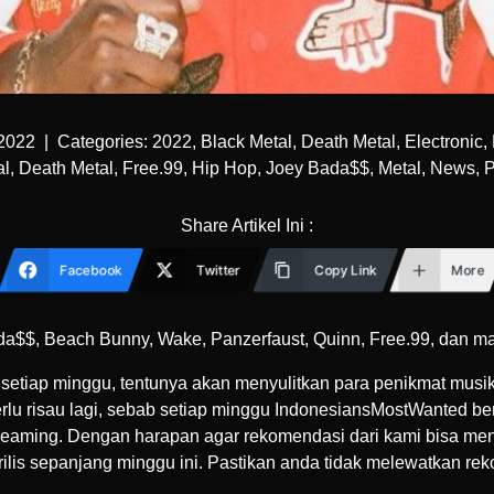
 2022
|
Categories:
2022
,
Black Metal
,
Death Metal
,
Electronic
,
al
,
Death Metal
,
Free.99
,
Hip Hop
,
Joey Bada$$
,
Metal
,
News
,
P
Share Artikel Ini :
Facebook
Twitter
Copy Link
More
Bada$$, Beach Bunny, Wake, Panzerfaust, Quinn, Free.99, dan ma
etiap minggu, tentunya akan menyulitkan para penikmat mus
perlu risau lagi, sebab setiap minggu IndonesiansMostWanted 
 streaming. Dengan harapan agar rekomendasi dari kami bisa me
is sepanjang minggu ini. Pastikan anda tidak melewatkan rek