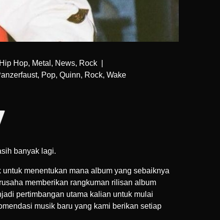
Hip Hop
,
Metal
,
News
,
Rock
|
anzerfaust
,
Pop
,
Quinn
,
Rock
,
Wake
sih banyak lagi.
ik untuk menentukan mana album yang sebaiknya
berusaha memberikan rangkuman rilisan album
njadi pertimbangan utama kalian untuk mulai
omendasi musik baru yang kami berikan setiap