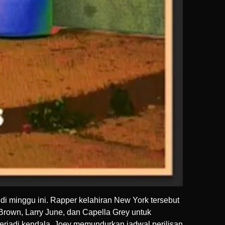
 minggu ini. Rapper kelahiran New York tersebut
 Brown
,
Larry June
, dan
Capella Grey
untuk
 terjadi kendala, Joey memundurkan jadwal perilisan