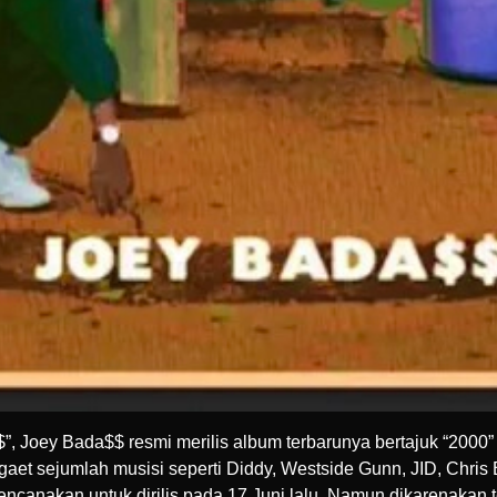
ey Bada$$ resmi merilis album terbarunya bertajuk “2000” di
aet sejumlah musisi seperti
Diddy
,
Westside Gunn
,
JID
,
Chris
rencanakan untuk dirilis pada 17 Juni lalu. Namun dikarenakan