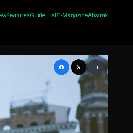
iew
Features
Guide List
E-Magazine
Abstrak