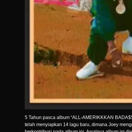
5 Tahun pasca album “ALL-AMERIKKKAN BADA$$”, Jo
telah menyiapkan 14 lagu baru, dimana Joey mengg
berkontribusi pada album ini. Awalnya album ini di