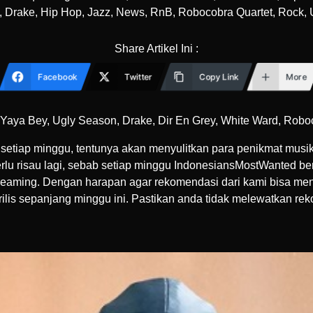
,
Drake
,
Hip Hop
,
Jazz
,
News
,
RnB
,
Robocobra Quartet
,
Rock
,
Share Artikel Ini :
Facebook
Twitter
Copy Link
More
 : Yaya Bey, Ugly Season, Drake, Dir En Grey, White Ward, Robo
etiap minggu, tentunya akan menyulitkan para penikmat mus
perlu risau lagi, sebab setiap minggu IndonesiansMostWanted 
 streaming. Dengan harapan agar rekomendasi dari kami bisa me
is sepanjang minggu ini. Pastikan anda tidak melewatkan rek