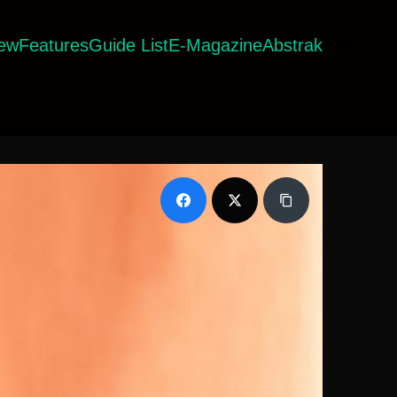
iew
Features
Guide List
E-Magazine
Abstrak