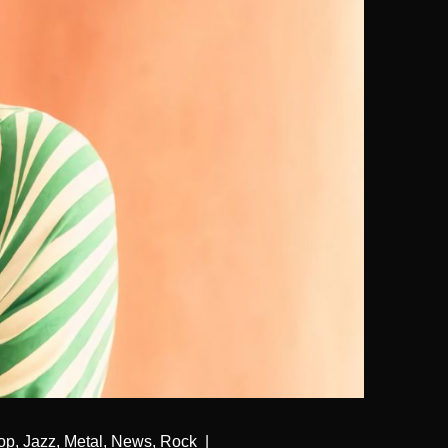
op
,
Jazz
,
Metal
,
News
,
Rock
|