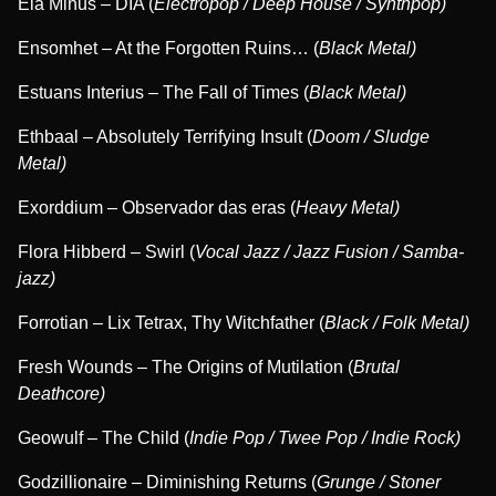
Ela Minus – DIA (
Electropop / Deep House / Synthpop)
Ensomhet – At the Forgotten Ruins… (
Black Metal)
Estuans Interius – The Fall of Times (
Black Metal)
Ethbaal – Absolutely Terrifying Insult (
Doom / Sludge
Metal)
Exorddium – Observador das eras (
Heavy Metal)
Flora Hibberd – Swirl (
Vocal Jazz / Jazz Fusion / Samba-
jazz)
Forrotian – Lix Tetrax, Thy Witchfather (
Black / Folk Metal)
Fresh Wounds – The Origins of Mutilation (
Brutal
Deathcore)
Geowulf – The Child (
Indie Pop / Twee Pop / Indie Rock)
Godzillionaire – Diminishing Returns (
Grunge / Stoner