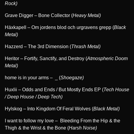
Rock)
Grave Digger – Bone Collector (
Heavy Metal)
Häxkapell – Om jordens blod och urgravens grepp (
Black
Metal)
Hazzerd – The 3rd Dimension (
Thrash Metal)
Heritor – Fortify, Sanctify, and Destroy (
Atmospheric Doom
Metal)
home is in your arms – _ (
Shoegaze)
Huxlii – Odds and Ends / But Mostly Ends EP (
Tech House
/ Deep House / Deep Tech)
Hylskog – Into Kingdom Of Feral Wolves (
Black Metal)
I want to follow my love – Bleeding From the Hip & the
Thigh & the Wrist & the Bone (
Harsh Noise)