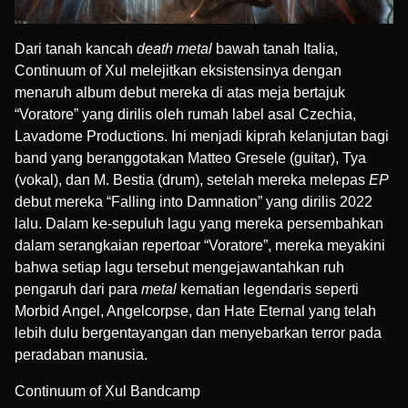
Dari tanah kancah
death metal
bawah tanah Italia,
Continuum of Xul melejitkan eksistensinya dengan
menaruh album debut mereka di atas meja bertajuk
“Voratore” yang dirilis oleh rumah label asal Czechia,
Lavadome Productions
. Ini menjadi kiprah kelanjutan bagi
band yang beranggotakan
Matteo Gresele
(guitar),
Tya
(vokal), dan
M. Bestia
(drum), setelah mereka melepas
EP
debut mereka “Falling into Damnation” yang dirilis 2022
lalu. Dalam ke-sepuluh lagu yang mereka persembahkan
dalam serangkaian repertoar “Voratore”, mereka meyakini
bahwa setiap lagu tersebut mengejawantahkan ruh
pengaruh dari para
metal
kematian legendaris seperti
Morbid Angel, Angelcorpse, dan Hate Eternal yang telah
lebih dulu bergentayangan dan menyebarkan terror pada
peradaban manusia.
Continuum of Xul Bandcamp