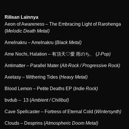
Rilisan Lainnya
Aeon of Awareness – The Embracing Light of Rarohenga
(
Melodic Death Metal)
Amelnakru – Amelnakru (
Black Metal)
Ame Nochi, Halation – 有頂天♡愛 雨のち、 (
J-Pop)
Antimatter – Parallel Mater (
Alt-Rock / Progressive Rock)
Axetasy – Withering Tides (
Heavy Metal)
Blood Lemon – Petite Deaths EP (
Indie Rock)
bvdub – 13 (
Ambient / Chillbul)
Cave Spellcaster – Fortress of Eternal Cold (
Wintersynth)
Clouds – Desprins (
Atmospheric Doom Metal)