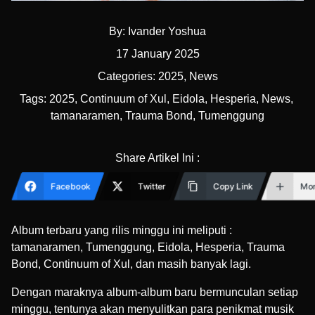
By:
Ivander Yoshua
17 January 2025
Categories:
2025
,
News
Tags:
2025
,
Continuum of Xul
,
Eidola
,
Hesperia
,
News
,
tamanaramen
,
Trauma Bond
,
Tumenggung
Share Artikel Ini :
Facebook
Twitter
Copy Link
Mo
Album terbaru yang rilis minggu ini meliputi :
tamanaramen, Tumenggung, Eidola, Hesperia, Trauma
Bond, Continuum of Xul, dan masih banyak lagi.
Dengan maraknya album-album baru bermunculan setiap
minggu, tentunya akan menyulitkan para penikmat musik