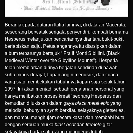
Beranjak pada dataran Italia lainnya, di dataran Macerata,
seseorang berwatak serigala penyendiri, kembali bernama
Hesperus
melanjutkan pencariannya diantara bukit-bukit
berlapiskan salju. Petualangannya itu diarsipkan dalam
album terbarunya bertajuk “ Fra li Monti Sibillini. (Black
Medieval Winter over the Sibylline Mounts”). Hesperia
telah membiarkan dirinya berjalan sendirian di bawah
suhu minus derajat, tiupan angin menusuk, dan cuaca
yang siap membekukan tubuhnya kapan saja sejak tahun
1997. Ini akan menjadi sebuah perjalanan personal yang
hanya melibatkan proses kreatif seorang Hesperus dan
kemudian dilukiskan dalam gaya
black metal epic
yang
melodis, bebunyian
synth
berkilau selayaknya gletser es,
dan mampu menghujam secara kasar dan membabi buta
dengan serbuan murka
blast-beat
dan
tremolo
gitar
selayaknya badai salju yang menggerus tubuh.