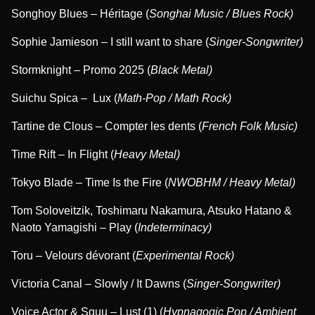
Songhoy Blues – Héritage (
Songhai Music / Blues Rock)
Sophie Jamieson – I still want to share (
Singer-Songwriter)
Stormknight – Promo 2025 (
Black Metal)
Suichu Spica – Lux (
Math-Pop / Math Rock)
Tartine de Clous – Compter les dents (
French Folk Music)
Time Rift – In Flight (
Heavy Metal)
Tokyo Blade – Time Is the Fire (
NWOBHM / Heavy Metal)
Tom Soloveitzik, Toshimaru Nakamura, Atsuko Hatano &
Naoto Yamagishi – Play (
Indeterminacy)
Toru – Velours dévorant (
Experimental Rock)
Victoria Canal – Slowly / It Dawns (
Singer-Songwriter)
Voice Actor & Squu – Lust (1) (
Hypnagogic Pop / Ambient