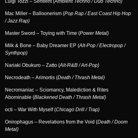
Luigi Tozzi – Sentient (
Ambient Techno / Dub Techno)
Mac Miller – Balloonerism (
Pop Rap / East Coast Hip Hop
/ Jazz Rap)
Master Sword – Toying with Time (
Power Metal)
Milk & Bone – Baby Dreamer EP (
Alt-Pop / Electropop /
Synthpop)
Nariaki Obukuro – Zatto (
Alt-R&B / Art-Pop)
Necrodeath – Arimortis (
Death / Thrash Metal)
Necromaniac – Sciomancy, Malediction & Rites
Abominable (
Blackened Death / Thrash Metal)
octi – War With Myself (
Chicago Drill / Trap)
Onirophagus – Revelations from the Void (
Death / Doom
Metal)