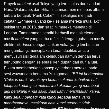
Proyek
ambient
asal Tokyo yang terdiri atas duo saudari
Hana Watanabe, dan Hikam, tamnaramen melepas album
terbaru bertajuk “Punk Cake”. Ini sekaligus menjadi
catatan
EP
mereka yang ke-7 selama mereka mulai aktif
sekitar tahun 2018, dan saat ini mereka menetap di
London. Tamnaramen sendiri berhasil menjait elemen
musik
ambient
yang serba reflektif dengan gubahan musik
elektronik
dance
dengan tarikan vokal yang lembut dan
mengambang, menciptakan tarian dualitas antara
menyusuri sisi terdalam kehidupan namun dengan terus
terhubung dengan selebrasi kehidupan dari dunia luar.
Pikam membeberkan konsep
ep
terbaru mereka, pada
sesi wawancara bersama Yokogomag
: “
EP ini bertemakan
‘Cake is punk.’ Manisnya bukan sekadar kebaikan hati,
tetapi terkadang, ia membawa kekuatan yang membuat
gigi belakang Anda sakit. Saat kami menciptakan karya,
kami selalu berbagi kata kunci sebagai tema yang
mendasarinya, meskipun kata kunci tersebut tidak
diungkapkan secara langsung. EP ini berpusat pada musik