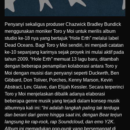
Penyanyi sekaligus produser Chazwick Bradley Bundick
menggunakan moniker Toro y Moi untuk merilis album
studio ke-18 nya yang bertajuk “Hole Erth” melalui label
Dead Oceans. Bagi Toro y Moi sendiri, ini menjadi catatan
ke-10 sepanjang karirnya sejak proyek ini mulai aktif pada
tahun 2009. “Hole Erth” memuat 13 lagu baru, ditambah
dengan beberapa penampilan kolaborasi antara Toro y
Moi dengan musisi dan penyanyi seperti
Duckwrth
, Ben
Gibbard,
Don Toliver
, Porches,
Kenny Marson
,
Kevin
Abstract
,
Lev
,
Glaive
, dan
Elijah Kessler
. Secara terperinci
Toro y Moi menjelaskan dibalik adanya elaborasi
beberapa genre musik yang terjadi dalam konsep musik
albumnya kali ini: “
Ini adalah langkah paling tak terduga
dan berani dari genre hingga saat ini, dengan Bear terjun
langsung ke rap-rock, rap Soundcloud, dan emo Y2K.
Album ini memadukan pop-punk yang bersemangat di