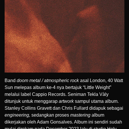
Band
doom metal / atmospheric rock
asal London, 40 Watt
Sun melepas album ke-4 nya bertajuk “Little Weight”
melalui label
Cappio Records
. Seniman
Tekla Vàly
ditunjuk untuk menggarap
artwork
sampul utama album.
Stanley Collins Gravett
dan
Chris Fullard
didapuk sebagai
engineering,
sedangkan proses
mastering
album
dikerjakan oleh
Adam Gonsalves
. Album ini sendiri sudah
mulai direkam pada Desember 2023 lalu di studio Holy