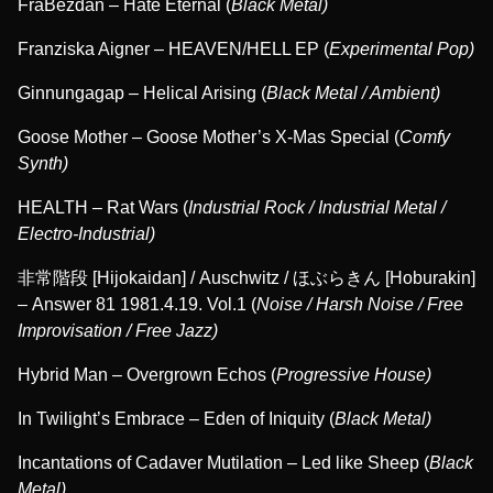
FraBezdan – Hate Eternal (
Black Metal)
Franziska Aigner – HEAVEN/HELL EP (
Experimental Pop)
Ginnungagap – Helical Arising (
Black Metal / Ambient)
Goose Mother – Goose Mother’s X-Mas Special (
Comfy
Synth)
HEALTH – Rat Wars (
Industrial Rock / Industrial Metal /
Electro-Industrial)
非常階段 [Hijokaidan] / Auschwitz / ほぶらきん [Hoburakin]
– Answer 81 1981.4.19. Vol.1 (
Noise / Harsh Noise / Free
Improvisation / Free Jazz)
Hybrid Man – Overgrown Echos (
Progressive House)
In Twilight’s Embrace – Eden of Iniquity (
Black Metal)
Incantations of Cadaver Mutilation – Led like Sheep (
Black
Metal)