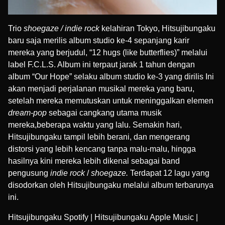
Trio
shoegaze / indie rock
kelahiran Tokyo, Hitsujibungaku
baru saja merilis album studio ke-4 sepanjang karir
mereka yang berjudul, “12 hugs (like butterflies)” melalui
label
F.C.L.S
. Album ini terpaut jarak 1 tahun dengan
album “Our Hope” selaku album studio ke-3 yang dirilis Ini
akan menjadi perjalanan musikal mereka yang baru,
setelah mereka memutuskan untuk meninggalkan elemen
dream-pop
sebagai cangkang utama musik
mereka,beberapa waktu yang lalu. Semakin hari,
Hitsujibungaku tampil lebih berani, dan mengerang
distorsi yang lebih kencang tanpa malu-malu, hingga
hasilnya kini mereka lebih dikenal sebagai band
pengusung
indie rock
/
shoegaze.
Terdapat 12 lagu yang
disodorkan oleh Hitsujibungaku melalui album terbarunya
ini.
Hitsujibungaku Spotify
|
Hitsujibungaku Apple Music
|