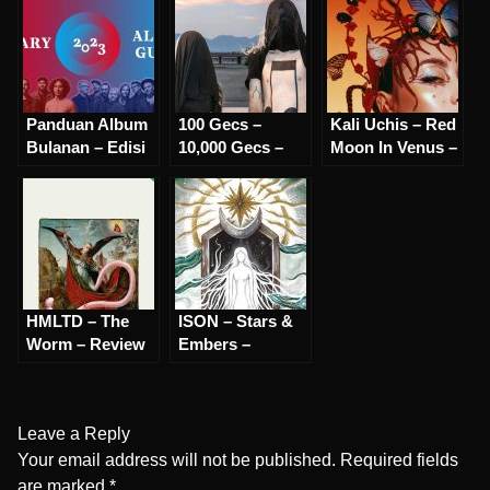
Panduan Album
100 Gecs –
Kali Uchis – Red
Bulanan – Edisi
10,000 Gecs –
Moon In Venus –
Januari 2023
Review
Review
HMLTD – The
ISON – Stars &
Worm – Review
Embers –
Review
Leave a Reply
Your email address will not be published.
Required fields
are marked
*