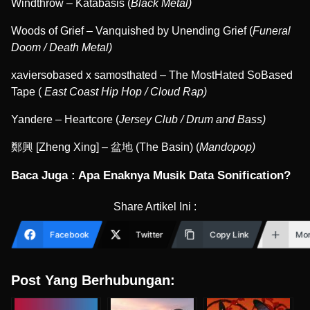
Windthrow – Katabasis (
Black Metal)
Woods of Grief – Vanquished by Unending Grief (
Funeral
Doom / Death Metal)
xaviersobased x samosthated – The MostHated SoBased
Tape (
East Coast Hip Hop / Cloud Rap)
Yandere – Heartcore (
Jersey Club / Drum and Bass)
鄭興 [Zheng Xing] – 盆地 (The Basin) (
Mandopop)
Baca Juga :
Apa Enaknya Musik Data Sonification?
Share Artikel Ini :
Facebook
Twitter
Copy Link
Mo
Post Yang Berhubungan: