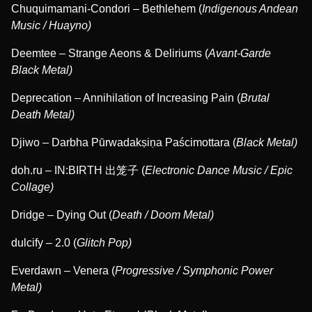
Chuquimamani-Condori – Bethlehem (
Indigenous Andean
Music / Huayno)
Deemtee – Strange Aeons & Deliriums (
Avant-Garde
Black Metal)
Deprecation – Annihilation of Increasing Pain (
Brutal
Death Metal)
Djiwo – Darbha P​ū​rwadak​ṣ​i​ṇ​a Pa​ś​cimottara (
Black Metal)
doh.ru – IN:BIRTH 出笼子 (
Electronic Dance Music / Epic
Collage)
Dridge – Dying Out (
Death / Doom Metal)
dulcify – 2.0 (
Glitch Pop)
Everdawn – Venera (
Progressive / Symphonic Power
Metal)