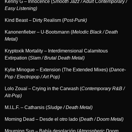
Kenny G – Innocence (
Smooth Jazz / Adult Contemporary /
Easy Listening)
Kind Beast – Dirty Realism (
Post-Punk)
Kanonenfieber – U​-​Bootsmann (
Melodic Black / Death
Metal)
Kryptoxik Mortality – Interdimensional Calamitous
Extirpation (
Slam / Brutal Death Metal)
Kylie Minogue – Extension (The Extended Mixes) (
Dance-
Pop / Electropop / Art Pop)
Lolo Zouaï – Crying in the Carwash (
Contemporary R&B /
Alt-Pop)
M.I.L.F. – Catharsis (
Sludge / Death Metal)
Morning Dead – Desde el otro lado (
Death / Doom Metal)
Mourning Sun – Bahía desolación (
Atmospheric Doom