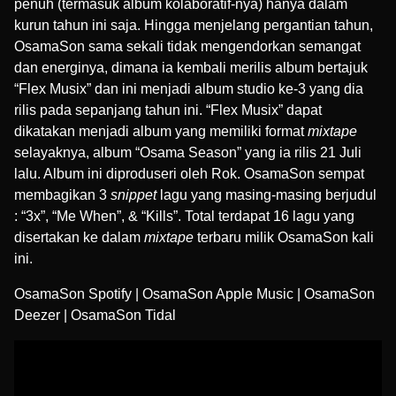
penuh (termasuk album kolaboratif-nya) hanya dalam
kurun tahun ini saja. Hingga menjelang pergantian tahun,
OsamaSon sama sekali tidak mengendorkan semangat
dan energinya, dimana ia kembali merilis album bertajuk
“Flex Musix” dan ini menjadi album studio ke-3 yang dia
rilis pada sepanjang tahun ini. “Flex Musix” dapat
dikatakan menjadi album yang memiliki format
mixtape
selayaknya, album “Osama Season” yang ia rilis 21 Juli
lalu. Album ini diproduseri oleh
Rok
. OsamaSon sempat
membagikan 3
snippet
lagu yang masing-masing berjudul
: “3x”, “Me When”, & “Kills”. Total terdapat 16 lagu yang
disertakan ke dalam
mixtape
terbaru milik OsamaSon kali
ini.
OsamaSon Spotify
|
OsamaSon Apple Music
|
OsamaSon
Deezer
|
OsamaSon Tidal