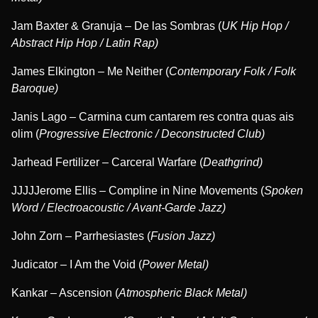
Jam Baxter & Granuja – De las Sombras (
UK Hip Hop /
Abstract Hip Hop / Latin Rap)
James Elkington – Me Neither (
Contemporary Folk / Folk
Baroque)
Janis Lago – Carmina cum cantarem res contra quas ais
olim (
Progressive Electronic / Deconstructed Club)
Jarhead Fertilizer – Carceral Warfare (
Deathgrind)
JJJJJerome Ellis – Compline in Nine Movements (
Spoken
Word / Electroacoustic / Avant-Garde Jazz)
John Zorn – Parrhesiastes (
Fusion Jazz)
Judicator – I Am the Void (
Power Metal)
Kankar – Ascension (
Atmospheric Black Metal)