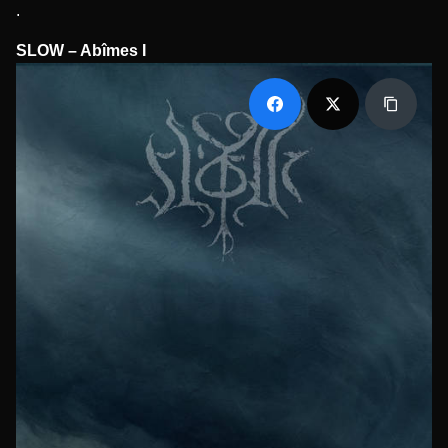
.
SLOW – Ab​î​mes I