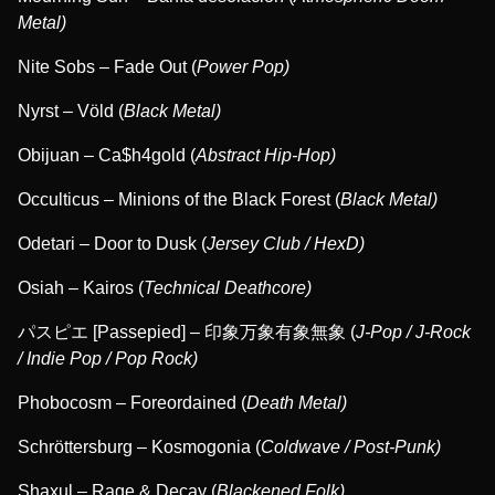
Metal)
Nite Sobs – Fade Out (
Power Pop)
Nyrst – Völd (
Black Metal)
Obijuan – Ca$h4gold (
Abstract Hip-Hop)
Occulticus – Minions of the Black Forest (
Black Metal)
Odetari – Door to Dusk (
Jersey Club / HexD)
Osiah – Kairos (
Technical Deathcore)
パスピエ [Passepied] – 印象万象有象無象 (
J-Pop / J-Rock
/ Indie Pop / Pop Rock)
Phobocosm – Foreordained (
Death Metal)
Schröttersburg – Kosmogonia (
Coldwave / Post-Punk)
Shaxul – Rage & Decay (
Blackened Folk)