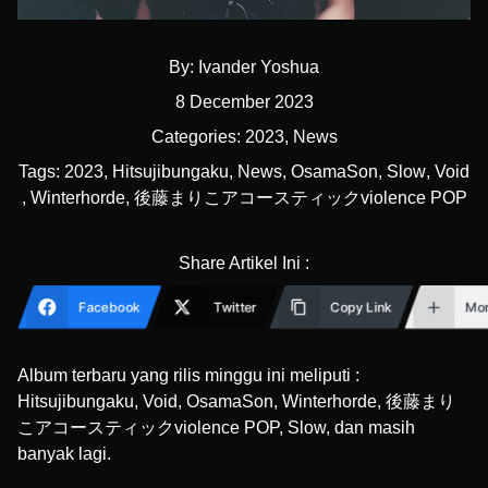
By:
Ivander Yoshua
8 December 2023
Categories:
2023
,
News
Tags:
2023
,
Hitsujibungaku
,
News
,
OsamaSon
,
Slow
,
Void
,
Winterhorde
,
後藤まりこアコースティックviolence POP
Share Artikel Ini :
Facebook
Twitter
Copy Link
Mo
Album terbaru yang rilis minggu ini meliputi :
Hitsujibungaku, Void, OsamaSon, Winterhorde, 後藤まり
こアコースティックviolence POP, Slow, dan masih
banyak lagi.