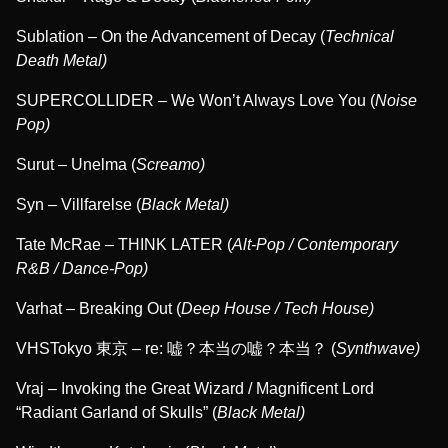
Sublation – On the Advancement of Decay (
Technical
Death Metal)
SUPERCOLLIDER – We Won’t Always Love You (
Noise
Pop)
Surut – Unelma (
Screamo)
Syn – Villfarelse (
Black Metal)
Tate McRae – THINK LATER (
Alt-Pop / Contemporary
R&B / Dance-Pop)
Varhat – Breaking Out (
Deep House / Tech House)
VHSTokyo 東京 – re: 嘘？本当の嘘？本当？ (
Synthwave)
Vraj – Invoking the Great Wizard / Magnificent Lord
“Radiant Garland of Skulls” (
Black Metal)