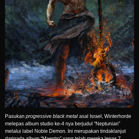
Pasukan
progressive black metal
asal Israel, Winterhorde
melepas album studio ke-4 nya berjudul “Neptunian”
melalui label
Noble Demon
. Ini merupakan tindaklanjut
daripada album “Maestro” yang telah mereka lepas 7