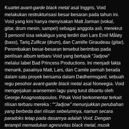
Kuartet
avant-garde black metal
asal Inggris, Void
melakukan restrukturisasi besar-besaran pada tahun ini.
Void yang kini hanya menyisakan
Matt Jarman
(vokal,
gitar, drum mesin, sampel) sebagai anggota asli, merekrut
3 personil sisa sekaligus yang terdiri dari
Lars Emil Måløy
(bass),
Tariq Zulficar
(drum), dan
Camille Giraudeau
(gitar).
Perombakan besar-besaran tersebut berimbas pada
perilisan album terbaru Void yang bertajuk “Jadjow”
melalui label
Bad Princess Productions
. Ini menjadi fakta
menarik, pasalnya Matt, Lars, dan Camile pernah berada
dalam satu proyek bersama dalam
Dødheimsgard
, sebuah
regu pesohor
avant-garde black metal
asal Norwegia. Void
mengerjakan aransemen lagu yang turut dibantu oleh
George Anagnostopoulos. Pihak Void berkomentar terkait
rilisan terbaru mereka : “
“Jadjow” menunjukkan perubahan
yang berbeda dari rilisan sebelumnya, namun secara
paradoks tetap pada dasarnya adalah Void. Dengan
terampil memadukan agresivitas black metal, musik