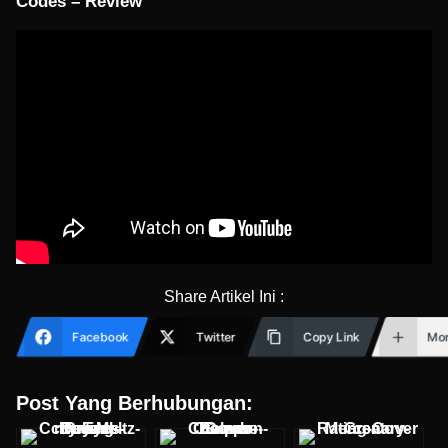
Codes – Review
Share Artikel Ini :
Facebook
Twitter
Copy Link
Mo
Post Yang Berhubungan: