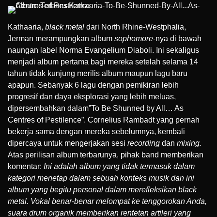
Kathaaria,
black metal
dari North Rhine-Westphalia,
Jerman merampungkan album
sophomore
-nya di bawah
naungan label
Norma Evangelium Diaboli
. Ini sekaligus
menjadi album pertama bagi mereka setelah selama 14
tahun tidak kunjung merilis album maupun lagu baru
apapun. Sebanyak 6 lagu dengan pemikiran lebih
progresif dan daya eksplorasi yang lebih meluas,
dipersembahkan dalam”To Be Shunned by All… As
Centres of Pestilence”.
Cornelius Rambadt
yang pernah
bekerja sama dengan mereka sebelumnya, kembali
dipercaya untuk mengerjakan sesi
recording
dan
mixing.
Atas perilisan album terbarunya, pihak band memberikan
komentar:
Ini adalah album yang tidak termasuk dalam
kategori menetap dalam sebuah konteks musik dan ini
album yang begitu personal dalam merefleksikan black
metal. Vokal benar-benar melompat ke tenggorokan Anda,
suara drum organik memberikan rentetan artileri yang