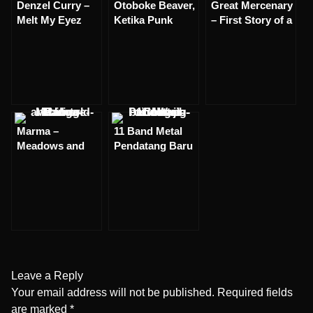
Denzel Curry –
Otoboke Beaver,
Great Mercenary
Melt My Eyez
Ketika Punk
– First Story of a
See Your
Rock
Young
Futures –
Membebaskan
Mercenary &
Review
Diri Dari Agenda
Magical Tree –
Politik
Review
Marma –
11 Band Metal
Meadows and
Pendatang Baru
Untold Things –
Wajib Didengar
Review
Sebelum Mati
Leave a Reply
Your email address will not be published.
Required fields
are marked
*