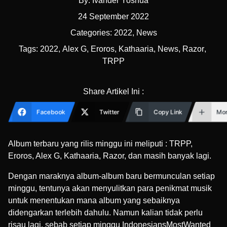
By:
Ivander Yoshua
24 September 2022
Categories:
2022
,
News
Tags:
2022
,
Alex G
,
Eroros
,
Kathaaria
,
News
,
Razor
,
TRPP
Share Artikel Ini :
Facebook
Twitter
Copy Link
Mo
Album terbaru yang rilis minggu ini meliputi : TRPP,
Eroros, Alex G, Kathaaria, Razor, dan masih banyak lagi.
Dengan maraknya album-album baru bermunculan setiap
minggu, tentunya akan menyulitkan para penikmat musik
untuk menentukan mana album yang sebaiknya
didengarkan terlebih dahulu. Namun kalian tidak perlu
risau lagi, sebab setiap minggu IndonesiansMostWanted