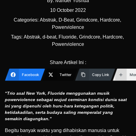
By:
Ivander Yoshua
10 October 2022
Categories:
Abstrak
,
D-Beat
,
Grindcore
,
Hardcore
,
Powerviolence
Tags:
Abstrak
,
d-beat
,
Fluoride
,
Grindcore
,
Hardcore
,
Powerviolence
Share Artikel Ini :
Facebook
Twitter
Copy Link
Mo
“Trio asal New York, Fluoride menggunakan musik
powerviolence sebagai wujud cerminan kondisi dunia saat
ini yang dipenuhi oleh huru-hara ketegangan politik,
ketidakadilan, serta budaya saling memperalat yang
semakin diagungkan.”
Begitu banyak waktu yang dihabiskan manusia untuk