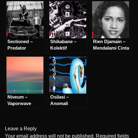
Sectioned –
Shikabane –
Rien Djamain –
Predator
Kolektif
Mendalami Cinta
Nokturnal Yang
Hardcore Politis
Dari Sisi
Diberkahi Insting
Yang Rehat
Bersebrangan
Mematikan
Sejenak Dari
Ketegangan
Politik
Niveum –
Osilasi –
Vaporwave
Anomali
Sebagai
Pembingkai
Pencipta Masa
Setiap Emosi
Depan dan
Leave a Reply
Sekarang Yang
Optimis
Your email address will not be published.
Required fields