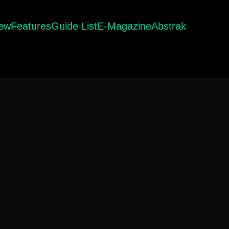
iew
Features
Guide List
E-Magazine
Abstrak