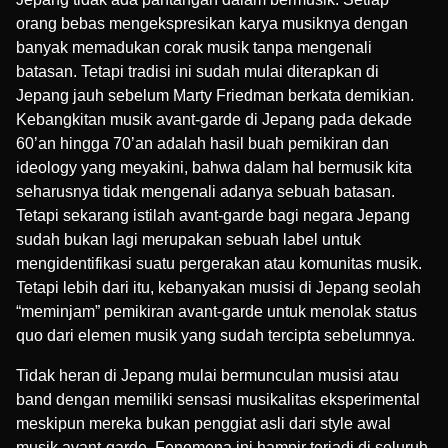
orang bebas mengekspresikan karya musiknya dengan
banyak memadukan corak musik tanpa mengenali
batasan. Tetapi tradisi ini sudah mulai diterapkan di
Jepang jauh sebelum Marty Friedman berkata demikian.
Kebangkitan musik
avant-garde di Jepang
pada dekade
60’an hingga 70’an adalah hasil buah pemikiran dan
ideology yang meyakini, bahwa dalam hal bermusik kita
seharusnya tidak mengenali adanya sebuah batasan.
Tetapi sekarang istilah avant-garde bagi negara Jepang
sudah bukan lagi merupakan sebuah label untuk
mengidentifikasi suatu pergerakan atau komunitas musik.
Tetapi lebih dari itu, kebanyakan musisi di Jepang seolah
“meminjam” pemikiran avant-garde untuk menolak status
quo dari elemen musik yang sudah tercipta sebelumnya.
Tidak heran di Jepang mulai bermunculan musisi atau
band dengan memiliki sensasi musikalitas eksperimental
meskipun mereka bukan penggiat asli dari style awal
musik avant-garde. Fenomena ini hampir terjadi di seluruh