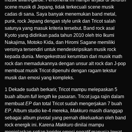
scene musik di Jepang, tidak terkecuali scene musik
cadas di sana. Saya banyak menemukan band metal,
punk, rock Jepang dengan style unik dan Tricot salah
satunya yang masuk kriteria tersebut. Band rock asal
Kyoto yang didirikan pada tahun 2010 oleh trio Ikumi
Nakajima, Motoko Kida, dan Hiromi Sagane memiliki
versinya tersendiri untuk mendeskripsikan musik rock
kepada dunia. Mengekestrasi kerumitan dari musik math
rock dan memadukannya dengan unsur alt rock dan J-pop
membuat musik Tricot dipenuhi dengan ragam tekstur
musik dan emosi yang kompleks.
1 Dekade sudah berkarir, Tricot mampu melepaskan 5
buah album
full length
ke pasaran. Tricot juga rajin dalam
membuat
EP
dan total Tricot sudah mengerjakan 7 buah
EP
. Album studio ke-4 mereka,
Makkuro
masih dianggap
sebagai album pivotal yang pernah dikeluarkan oleh band
rock energik ini. Karena
Makkuro
dinilai mampu
menjelaskan setiap koridor emosi negatif manusia lewat