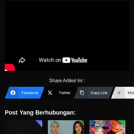
Share Artikel Ini :
Facebook
Twitter
Copy Link
Mo
Post Yang Berhubungan: