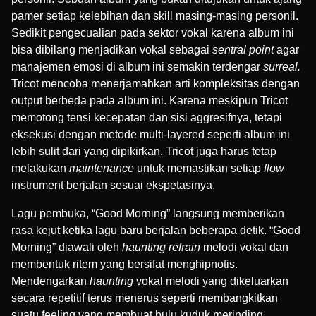
pamer setiap kelebihan dan skill masing-masing personil.
Sedikit pengecualian pada sektor vokal karena album ini
bisa dibilang menjadikan vokal sebagai
sentral point
agar
manajemen emosi di album ini semakin terdengar
surreal.
Tricot mencoba menerjamahkan arti kompleksitas dengan
output berbeda pada album ini. Karena meskipun Tricot
memotong tensi kecepatan dan sisi aggresifnya, tetapi
eksekusi dengan metode multi-layered seperti album ini
lebih sulit dari yang dipikirkan. Tricot juga harus tetap
melakukan
maintenance
untuk memastikan setiap
flow
instrument berjalan sesuai ekspetasinya.
Lagu pembuka, “Good Morning” langsung memberikan
rasa kejut ketika lagu baru berjalan beberapa detik. “Good
Morning” diawali oleh
haunting refrain
melodi vokal dan
membentuk ritem yang bersifat menghipnotis.
Mendengarkan
haunting
vokal melodi yang dikeluarkan
secara repetitif terus menerus seperti membangkitkan
suatu feeling yang membuat bulu kuduk merinding.