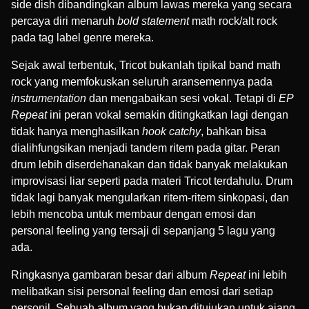
side dish dibandingkan album lawas mereka yang secara
percaya diri menaruh
bold statement
math rock/alt rock
pada tag label genre mereka.
Sejak awal terbentuk, Tricot bukanlah tipikal band math
rock yang memfokuskan seluruh aransemennya pada
instrumentation
dan mengabaikan sesi vokal. Tetapi di
EP
Repeat
ini peran vokal semakin ditingkatkan lagi dengan
tidak hanya menghasilkan
hook catchy
, bahkan bisa
dialihfungsikan menjadi tandem ritem pada gitar. Peran
drum lebih diserdehanakan dan tidak banyak melakukan
improvisasi liar seperti pada materi Tricot terdahulu. Drum
tidak lagi banyak mengularkan ritem-ritem sinkopasi, dan
lebih mencoba untuk membaur dengan emosi dan
personal feeling yang tersaji di sepanjang 5 lagu yang
ada.
Ringkasnya gambaran besar dari album
Repeat
ini lebih
melibatkan sisi personal feeling dan emosi dari setiap
personil. Sebuah album yang bukan ditujukan untuk ajang