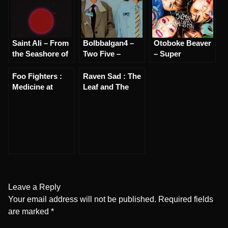
Saint Ali – From
Bolbbalgan4 –
Otoboke Beaver
the Seashore of
Two Five –
– Super
Barus to the
Review
Champon –
Firmament of
Review
Foo Fighters :
Raven Sad : The
Debata – Review
Medicine at
Leaf and The
Midnight Review
Wing Review
Leave a Reply
Your email address will not be published.
Required fields
are marked
*