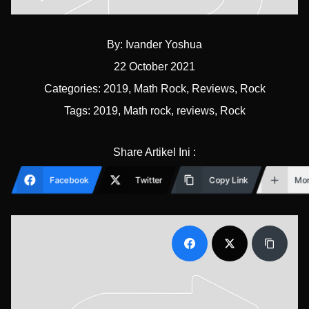
By:
Ivander Yoshua
22 October 2021
Categories:
2019
,
Math Rock
,
Reviews
,
Rock
Tags:
2019
,
Math rock
,
reviews
,
Rock
Share Artikel Ini :
Facebook
Twitter
Copy Link
Mo