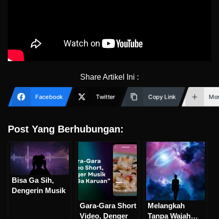
Share Artikel Ini :
Facebook
Twitter
Copy Link
Mo
Post Yang Berhubungan:
Bisa Ga Sih,
Dengerin Musik
Yang Normal-
Gara-Gara Short
Melangkah
Normal Aja?
Video, Denger
Tanpa Wajah…