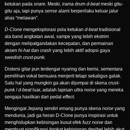
ketukan pada
snare
. Meski, irama drum
d-beat
meski gitu-
gitu aja, tapi punya
sense
alami berperilaku keluar jalur
alias “melawan”.
D-Clone
mengeksplorasi pola ketukan
d-beat
tradisional
ala band angkatan awal, sampe yang lebih ekstrim
dengan melipatgandakan kecepatan, dan permainan
aksen
hi-hat
dan
crash
yang lebih aktif adopsi gaya
swedish crust-punk
.
Distorsi gitar pun terdengar nyaring dan berisi, sementara
pemilihan vokal bersuara menjerit tetapi sekaligus galak.
Satu hal yang mungkin ga akan dijumpai di skena
crust-
punk
/
d-beat
luar, adalah lapisan
ultra noise
yang mereka
sengaja hasilkan dari pedal
effect
.
Mengingat Jepang sendiri emang punya skena
noise
yang
mendunia, jadi ga heran D-Clone punya inspirasi untuk
menghidupkan kebisingan kusut efek
fuzz
noise
dan
membuat signifikansi tingkat kebisingan desibel lebih akut