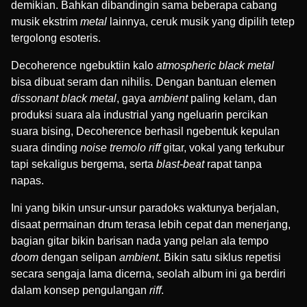
demikian. Bahkan dibandingin sama beberapa cabang
musik ekstrim
metal
lainnya, ceruk musik yang dipilih tetep
tergolong esoteris.
Decoherence ngebuktiin kalo
atmospheric black metal
bisa dibuat seram dan nihilis. Dengan bantuan elemen
dissonant black metal
, gaya
ambient
paling kelam, dan
produksi suara ala industrial yang ngeluarin percikan
suara bising, Decoherence berhasil ngebentuk kepulan
suara dinding
noise tremolo riff
gitar, vokal yang terkubur
tapi sekaligus bergema, serta
blast-beat
rapat tanpa
napas.
Ini yang bikin unsur-unsur paradoks waktunya berjalan,
disaat permainan drum terasa lebih cepat dan menerjang,
bagian gitar bikin barisan nada yang pelan ala tempo
doom
dengan selipan
ambient
. Bikin satu siklus repetisi
secara sengaja lama dicerna, seolah album ini ga berdiri
dalam konsep pengulangan
riff
.