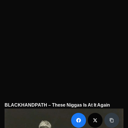
BLACKHANDPATH – These Niggas Is At It Again