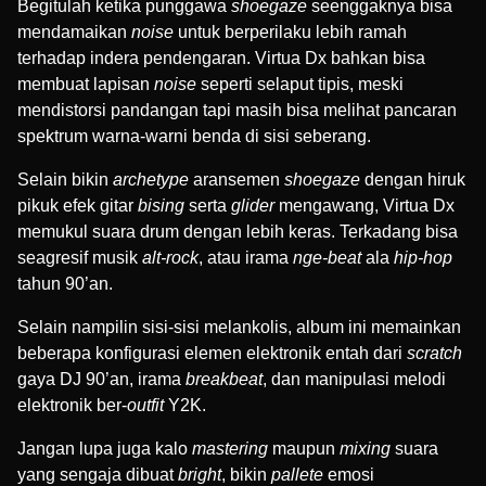
Begitulah ketika punggawa
shoegaze
seenggaknya bisa
mendamaikan
noise
untuk berperilaku lebih ramah
terhadap indera pendengaran. Virtua Dx bahkan bisa
membuat lapisan
noise
seperti selaput tipis, meski
mendistorsi pandangan tapi masih bisa melihat pancaran
spektrum warna-warni benda di sisi seberang.
Selain bikin
archetype
aransemen
shoegaze
dengan hiruk
pikuk efek gitar
bising
serta
glider
mengawang, Virtua Dx
memukul suara drum dengan lebih keras. Terkadang bisa
seagresif musik
alt-rock
, atau irama
nge-beat
ala
hip-hop
tahun 90’an.
Selain nampilin sisi-sisi melankolis, album ini memainkan
beberapa konfigurasi elemen elektronik entah dari
scratch
gaya DJ 90’an, irama
breakbeat
, dan manipulasi melodi
elektronik ber-
outfit
Y2K.
Jangan lupa juga kalo
mastering
maupun
mixing
suara
yang sengaja dibuat
bright
, bikin
pallete
emosi