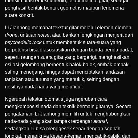
menstimulasi emosi tertentu, tetapi melihat gitar, sebagai
penghasil bentuk-bentuk geometris maupun fenomena
suara konkrit.
Li Jianhong memahat tekstur gitar melalui elemen-elemen
drone
, untaian
noise
, atau bahkan lengkingan menjerit dari
psychedelic rock
untuk membentuk suara-suara yang
berpotensi bisa diasosiasikan dengan benda-benda padat,
seperti raungan suara gitar yang bergerigi, menghasilkan
osilasi gelombang berbentuk balok-balok, ombak-ombak
saling menerjang, hingga dapat menciptakan landasan
tanjakan atau turunan yang menukik, seiring dengan
gesitnya nada-nada yang meluncur.
Ngerubah tekstur, otomatis juga ngerubah cara
mengkomposisi nada dan teknik bermain gitarnya. Secara
pengalaman, Li Jianhong memilih untuk menghubungkan
nada-nada yang akan tampak terdengar
atonal
,
sedangkan Li bisa menggesek senar dengan sebilah
tongkat, menariknya kesana-kemari, mencabik-cabik, dan