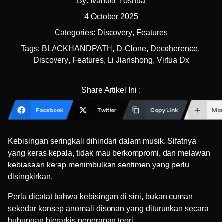
By:
Ivander Yoshua
4 October 2025
Categories:
Discovery
,
Features
Tags:
BLACKHANDPATH
,
D-Clone
,
Decoherence
,
Discovery
,
Features
,
Li Jianshong
,
Virtua Dx
Share Artikel Ini :
Facebook
Twitter
Copy Link
Mo
Kebisingan seringkali dihindari dalam musik. Sifatnya
yang keras kepala, tidak mau berkompromi, dan melawan
kebiasaan kerap menimbulkan sentimen yang perlu
disingkirkan.
Perlu dicatat bahwa kebisingan di sini, bukan cuman
sekedar konsep anomali disonan yang diturunkan secara
hubungan hierarkis penerapan teori.